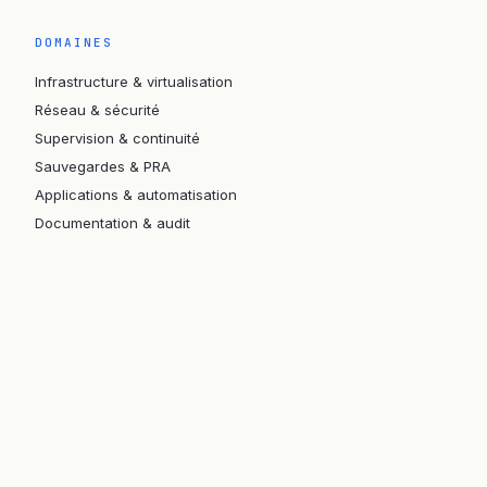
DOMAINES
Infrastructure & virtualisation
Réseau & sécurité
Supervision & continuité
Sauvegardes & PRA
Applications & automatisation
Documentation & audit
UNIVERS
Stratésys — Conseil & refonte
Itérations — Innovation & IoT
FabForge — Forger l'esprit créatif
© 2026 Abideo · all rights reserved