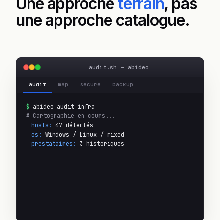
Une approche
terrain
, pas
une approche catalogue.
audit.sh — abideo
audit
map
secure
backup
abideo audit infra
# Cartographie en cours...
hosts:
 47 détectés
os:
 Windows / Linux / mixed
prestataires:
 3 historiques
documentation:
partielle
dépendances:
14 critiques identifiées